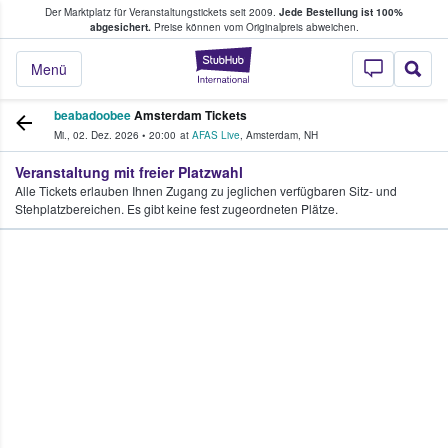
Der Marktplatz für Veranstaltungstickets seit 2009.
Jede Bestellung ist 100%
ans Tickets kaufen & verkaufen
abgesichert.
Preise können vom Originalpreis abweichen.
StubHub - Wo Fans
Menü
beabadoobee
Amsterdam Tickets
Mi., 02. Dez. 2026
•
20:00
at
AFAS Live
,
Amsterdam
,
NH
Veranstaltung mit freier Platzwahl
Alle Tickets erlauben Ihnen Zugang zu jeglichen verfügbaren Sitz- und
Stehplatzbereichen. Es gibt keine fest zugeordneten Plätze.