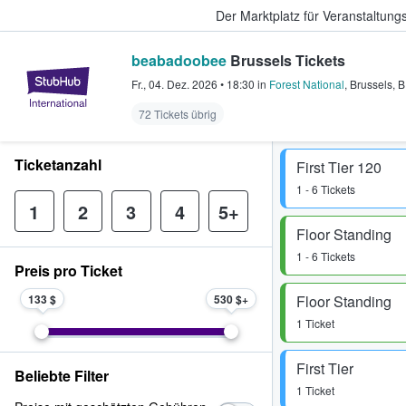
Der Marktplatz für Veranstaltungs
beabadoobee
Brussels Tickets
StubHub - Wo Fans Tickets kauf
Fr., 04. Dez. 2026
•
18:30
in
Forest National
,
Brussels
,
B
72 Tickets übrig
Ticketanzahl
First Tier 120
1 - 6 Tickets
1
2
3
4
5+
Floor Standing
1 - 6 Tickets
Preis pro Ticket
133 $
530 $
Floor Standing
1 Ticket
First Tier
Beliebte Filter
1 Ticket