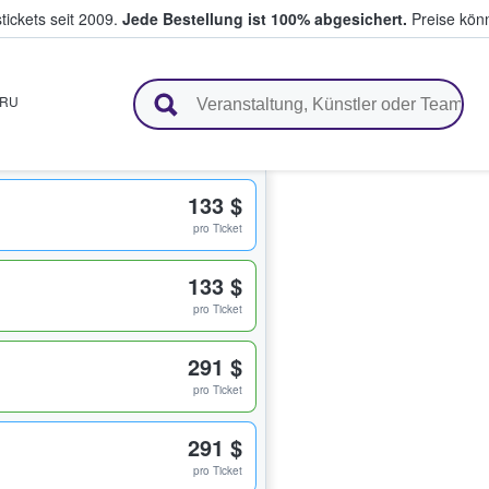
tickets seit 2009.
Jede Bestellung ist 100% abgesichert.
Preise könn
en & verkaufen
RU
133 $
pro Ticket
133 $
pro Ticket
291 $
pro Ticket
291 $
pro Ticket