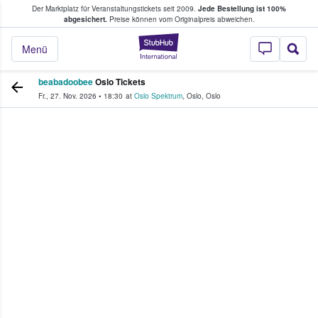
Der Marktplatz für Veranstaltungstickets seit 2009.
Jede Bestellung ist 100%
ans Tickets kaufen & verkaufen
abgesichert.
Preise können vom Originalpreis abweichen.
StubHub - Wo Fans
Menü
beabadoobee
Oslo Tickets
Fr., 27. Nov. 2026
•
18:30
at
Oslo Spektrum
,
Oslo
,
Oslo