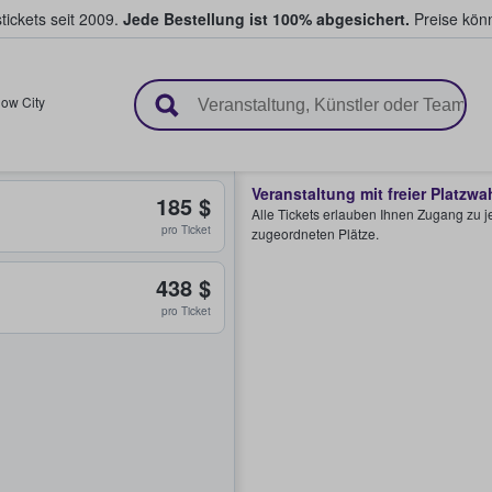
tickets seit 2009.
Jede Bestellung ist 100% abgesichert.
Preise könn
en & verkaufen
ow City
Veranstaltung mit freier Platzwa
185 $
Alle Tickets erlauben Ihnen Zugang zu je
pro Ticket
zugeordneten Plätze.
438 $
pro Ticket