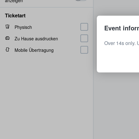
anzeigen
Ticketart
Event infor
Physisch
Zu Hause ausdrucken
Over 14s only. 
Mobile Übertragung