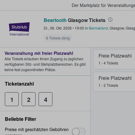
Der Marktplatz für Veranstaltungs
Beartooth
Glasgow Tickets
StubHub - Wo Fans Tickets kauf
Di., 06. Okt. 2026
•
19:00
in
Barrowland
,
Glasgow
,
Glasg
6 Tickets übrig
Veranstaltung mit freier Platzwahl
Freie Platzwahl
Alle Tickets erlauben Ihnen Zugang zu jeglichen
1 - 4 Tickets
verfügbaren Sitz- und Stehplatzbereichen. Es gibt
keine fest zugeordneten Plätze.
Freie Platzwahl
Ticketanzahl
1 - 2 Tickets
1
2
4
Beliebte Filter
Preise mit geschätzten Gebühren