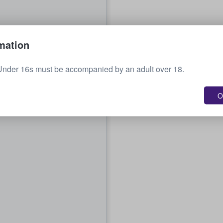
mation
Under 16s must be accompanied by an adult over 18.
O