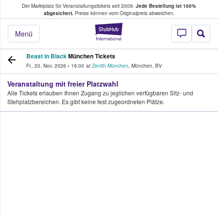
Der Marktplatz für Veranstaltungstickets seit 2009.
Jede Bestellung ist 100%
ans Tickets kaufen & verkaufen
abgesichert.
Preise können vom Originalpreis abweichen.
StubHub - Wo Fans
Menü
Beast in Black
München Tickets
Fr., 20. Nov. 2026
•
19:00
at
Zenith München
,
München
,
BV
Veranstaltung mit freier Platzwahl
Alle Tickets erlauben Ihnen Zugang zu jeglichen verfügbaren Sitz- und
Stehplatzbereichen. Es gibt keine fest zugeordneten Plätze.