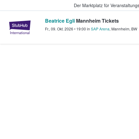
Der Marktplatz für Veranstaltungs
Beatrice Egli
Mannheim Tickets
StubHub - Wo Fans Tickets kauf
Fr., 09. Okt. 2026
•
19:00
in
SAP Arena
,
Mannheim
,
BW