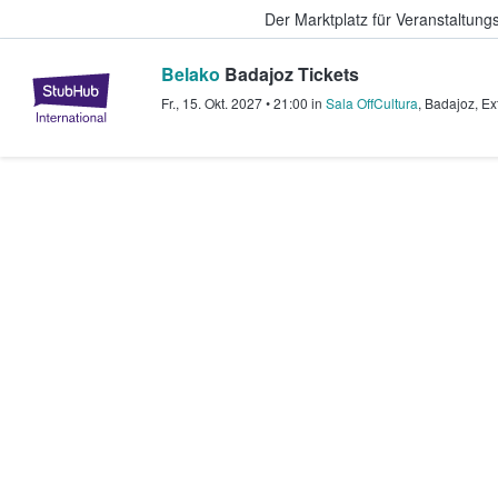
Der Marktplatz für Veranstaltungs
Belako
Badajoz Tickets
StubHub - Wo Fans Tickets kauf
Fr., 15. Okt. 2027
•
21:00
in
Sala OffCultura
,
Badajoz
,
Ex