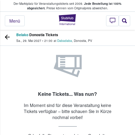
Der Marktplatz für Veranstaltungstickets seit 2009.
Jede Bestellung ist 100%
ans Tickets kaufen & verkaufen
abgesichert.
Preise können vom Originalpreis abweichen.
StubHub - Wo Fans
Menü
Belako
Donostia Tickets
Sa., 29. Mai 2027
•
21:00
at
Dabadaba
,
Donostia
,
PV
Keine Tickets... Was nun?
Im Moment sind für diese Veranstaltung keine
Tickets verfügbar – bitte schauen Sie in Kürze
nochmal vorbei!