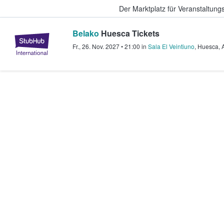
Der Marktplatz für Veranstaltungs
Belako
Huesca Tickets
StubHub - Wo Fans Tickets kauf
Fr., 26. Nov. 2027
•
21:00
in
Sala El Veintiuno
,
Huesca
,