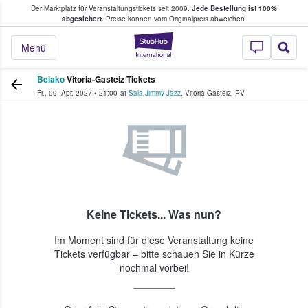
Der Marktplatz für Veranstaltungstickets seit 2009.
Jede Bestellung ist 100%
ans Tickets kaufen & verkaufen
abgesichert.
Preise können vom Originalpreis abweichen.
StubHub - Wo Fans
Menü
Belako
Vitoria-Gasteiz Tickets
Fr., 09. Apr. 2027
•
21:00
at
Sala Jimmy Jazz
,
Vitoria-Gasteiz
,
PV
Keine Tickets... Was nun?
Im Moment sind für diese Veranstaltung keine
Tickets verfügbar – bitte schauen Sie in Kürze
nochmal vorbei!