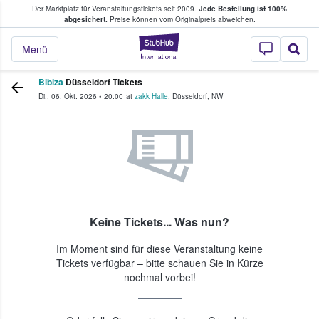
Der Marktplatz für Veranstaltungstickets seit 2009.
Jede Bestellung ist 100%
ans Tickets kaufen & verkaufen
abgesichert.
Preise können vom Originalpreis abweichen.
StubHub - Wo Fans
Menü
Bibiza
Düsseldorf Tickets
Di., 06. Okt. 2026
•
20:00
at
zakk Halle
,
Düsseldorf
,
NW
Keine Tickets... Was nun?
Im Moment sind für diese Veranstaltung keine
Tickets verfügbar – bitte schauen Sie in Kürze
nochmal vorbei!