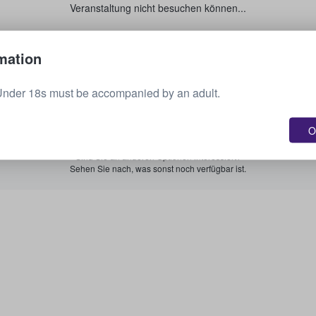
Veranstaltung nicht besuchen können...
Verkaufen Sie Ihre Tickets.
mation
Under 18s must be accompanied by an adult.
Alle bevorstehenden Veranstaltungen anzeigen.
O
Sind Sie an anderen Optionen interessiert?
Sehen Sie nach, was sonst noch verfügbar ist.