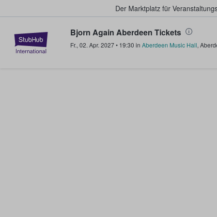
Der Marktplatz für Veranstaltungs
Bjorn Again Aberdeen Tickets
StubHub - Wo Fans Tickets kauf
Fr., 02. Apr. 2027
•
19:30
in
Aberdeen Music Hall
,
Aberd