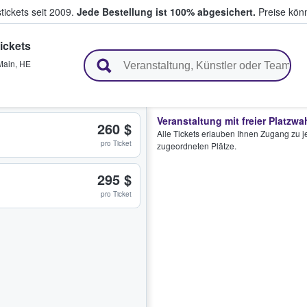
tickets seit 2009.
Jede Bestellung ist 100% abgesichert.
Preise könn
ickets
en & verkaufen
Main
,
HE
Veranstaltung mit freier Platzwa
260 $
Alle Tickets erlauben Ihnen Zugang zu je
pro Ticket
zugeordneten Plätze.
295 $
pro Ticket