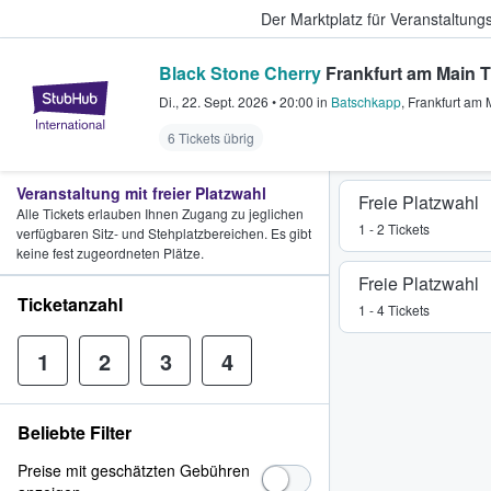
Der Marktplatz für Veranstaltungs
Black Stone Cherry
Frankfurt am Main T
StubHub - Wo Fans Tickets kauf
Di., 22. Sept. 2026
•
20:00
in
Batschkapp
,
Frankfurt am 
6 Tickets übrig
Veranstaltung mit freier Platzwahl
Freie Platzwahl
Alle Tickets erlauben Ihnen Zugang zu jeglichen
1 - 2 Tickets
verfügbaren Sitz- und Stehplatzbereichen. Es gibt
keine fest zugeordneten Plätze.
Freie Platzwahl
Ticketanzahl
1 - 4 Tickets
1
2
3
4
Beliebte Filter
Preise mit geschätzten Gebühren