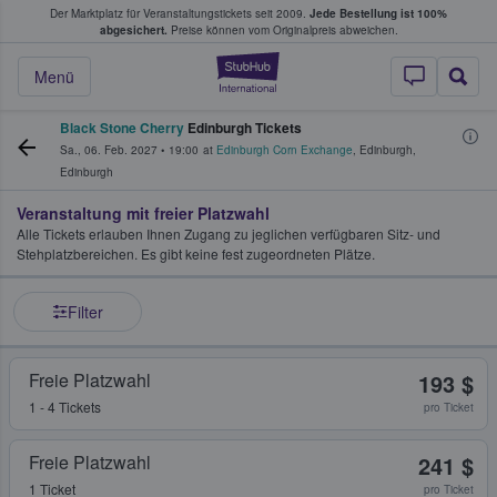
Der Marktplatz für Veranstaltungstickets seit 2009.
Jede Bestellung ist 100%
ans Tickets kaufen & verkaufen
abgesichert.
Preise können vom Originalpreis abweichen.
StubHub - Wo Fans
Menü
Black Stone Cherry
Edinburgh Tickets
Sa., 06. Feb. 2027
•
19:00
at
Edinburgh Corn Exchange
,
Edinburgh
,
Edinburgh
Veranstaltung mit freier Platzwahl
Alle Tickets erlauben Ihnen Zugang zu jeglichen verfügbaren Sitz- und
Stehplatzbereichen. Es gibt keine fest zugeordneten Plätze.
Filter
Freie Platzwahl
193 $
1 - 4 Tickets
pro Ticket
Freie Platzwahl
241 $
1 Ticket
pro Ticket