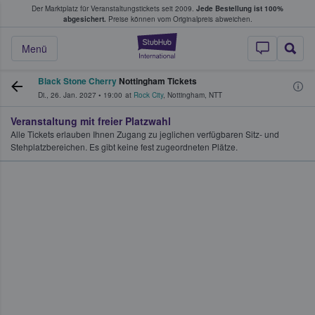
Der Marktplatz für Veranstaltungstickets seit 2009.
Jede Bestellung ist 100%
ans Tickets kaufen & verkaufen
abgesichert.
Preise können vom Originalpreis abweichen.
StubHub - Wo Fans
Menü
Black Stone Cherry
Nottingham Tickets
Di., 26. Jan. 2027
•
19:00
at
Rock City
,
Nottingham
,
NTT
Veranstaltung mit freier Platzwahl
Alle Tickets erlauben Ihnen Zugang zu jeglichen verfügbaren Sitz- und
Stehplatzbereichen. Es gibt keine fest zugeordneten Plätze.