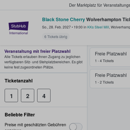
Der Marktplatz für Veranstaltungs
Black Stone Cherry
Wolverhampton Tic
StubHub - Wo Fans Tickets kauf
So., 28. Feb. 2027
•
19:00
in
KKs Steel Mill
,
Wolverham
6 Tickets übrig
Veranstaltung mit freier Platzwahl
Freie Platzwahl
Alle Tickets erlauben Ihnen Zugang zu jeglichen
1 - 4 Tickets
verfügbaren Sitz- und Stehplatzbereichen. Es gibt
keine fest zugeordneten Plätze.
Freie Platzwahl
Ticketanzahl
1 - 2 Tickets
1
2
4
Beliebte Filter
Preise mit geschätzten Gebühren