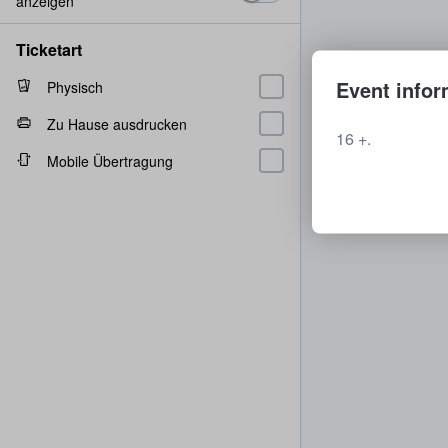
anzeigen
Ticketart
Event infor
Physisch
Zu Hause ausdrucken
16 +.
Mobile Übertragung