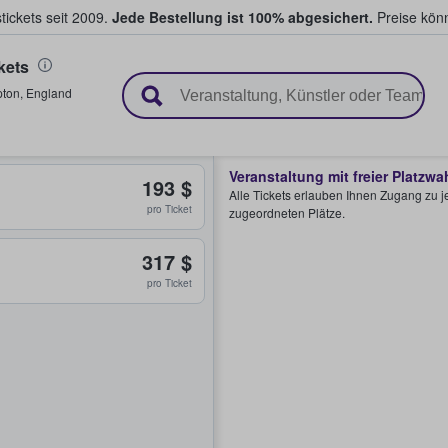
tickets seit 2009.
Jede Bestellung ist 100% abgesichert.
Preise könn
kets
en & verkaufen
pton
,
England
Veranstaltung mit freier Platzwa
193 $
Alle Tickets erlauben Ihnen Zugang zu je
pro Ticket
zugeordneten Plätze.
317 $
pro Ticket