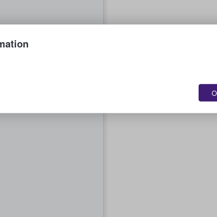
mation
O