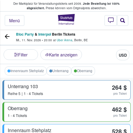
Der Marktplatz für Veranstaltungstickets seit 2009.
Jede Bestellung ist 100%
ans Tickets kaufen & verkaufen
abgesichert.
Preise können vom Originalpreis abweichen.
StubHub - Wo Fans
Menü
Bloc Party
&
Interpol
Berlin Tickets
Mi., 11. Nov. 2026
•
20:00
at
Uber Arena
,
Berlin
,
BE
Filter
Karte anzeigen
USD
Innenraum Stehplatz
Unterrang
Oberrang
Unterrang 103
264 $
Reihe
5
1 - 4 Tickets
pro Ticket
Oberrang
462 $
1 - 4 Tickets
pro Ticket
Innenraum Stehplatz
528 $