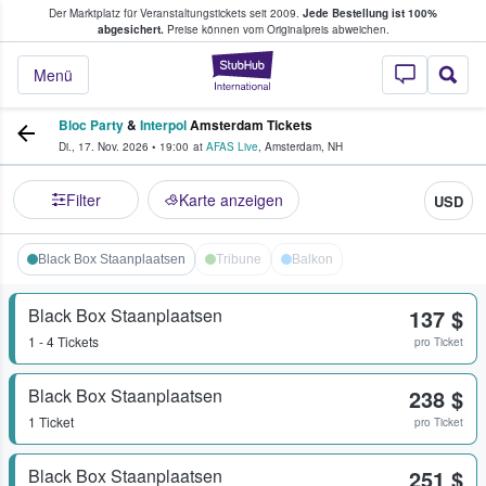
Der Marktplatz für Veranstaltungstickets seit 2009.
Jede Bestellung ist 100%
ans Tickets kaufen & verkaufen
abgesichert.
Preise können vom Originalpreis abweichen.
StubHub - Wo Fans
Menü
Bloc Party
&
Interpol
Amsterdam Tickets
Di., 17. Nov. 2026
•
19:00
at
AFAS Live
,
Amsterdam
,
NH
Filter
Karte anzeigen
USD
Black Box Staanplaatsen
Tribune
Balkon
Black Box Staanplaatsen
137 $
1 - 4 Tickets
pro Ticket
Black Box Staanplaatsen
238 $
1 Ticket
pro Ticket
Black Box Staanplaatsen
251 $