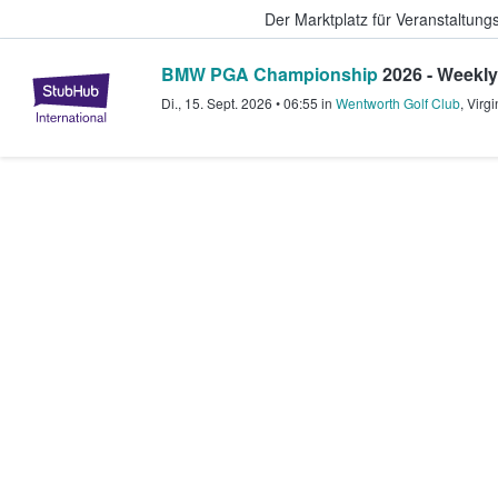
Der Marktplatz für Veranstaltungs
BMW PGA Championship
2026 - Weekly
StubHub - Wo Fans Tickets kauf
Di., 15. Sept. 2026
•
06:55
in
Wentworth Golf Club
,
Virgi