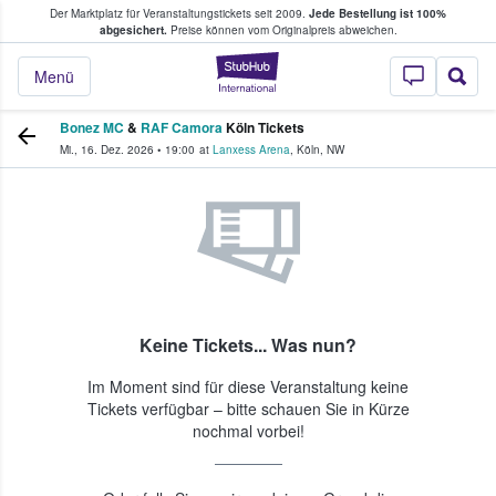
Der Marktplatz für Veranstaltungstickets seit 2009.
Jede Bestellung ist 100%
ans Tickets kaufen & verkaufen
abgesichert.
Preise können vom Originalpreis abweichen.
StubHub - Wo Fans
Menü
Bonez MC
&
RAF Camora
Köln Tickets
Mi., 16. Dez. 2026
•
19:00
at
Lanxess Arena
,
Köln
,
NW
Keine Tickets... Was nun?
Im Moment sind für diese Veranstaltung keine
Tickets verfügbar – bitte schauen Sie in Kürze
nochmal vorbei!