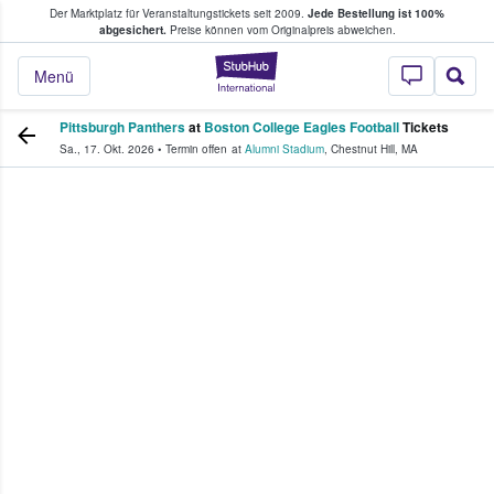
Der Marktplatz für Veranstaltungstickets seit 2009.
Jede Bestellung ist 100%
ans Tickets kaufen & verkaufen
abgesichert.
Preise können vom Originalpreis abweichen.
StubHub - Wo Fans
Menü
Pittsburgh Panthers
at
Boston College Eagles Football
Tickets
Sa., 17. Okt. 2026
•
Termin offen
at
Alumni Stadium
,
Chestnut Hill
,
MA