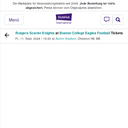
Der Marktplatz für Veranstaltungstickets seit 2009.
Jede Bestellung ist 100%
ans Tickets kaufen & verkaufen
abgesichert.
Preise können vom Originalpreis abweichen.
StubHub - Wo Fans
Menü
Rutgers Scarlet Knights
at
Boston College Eagles Football
Tickets
Fr., 11. Sept. 2026
•
19:30
at
Alumni Stadium
,
Chestnut Hill
,
MA