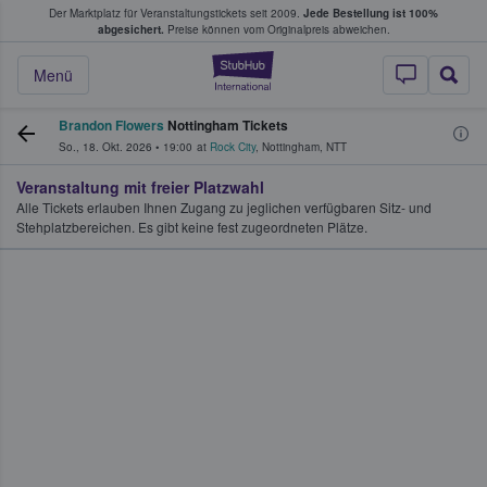
Der Marktplatz für Veranstaltungstickets seit 2009.
Jede Bestellung ist 100%
ans Tickets kaufen & verkaufen
abgesichert.
Preise können vom Originalpreis abweichen.
StubHub - Wo Fans
Menü
Brandon Flowers
Nottingham Tickets
So., 18. Okt. 2026
•
19:00
at
Rock City
,
Nottingham
,
NTT
Veranstaltung mit freier Platzwahl
Alle Tickets erlauben Ihnen Zugang zu jeglichen verfügbaren Sitz- und
Stehplatzbereichen. Es gibt keine fest zugeordneten Plätze.