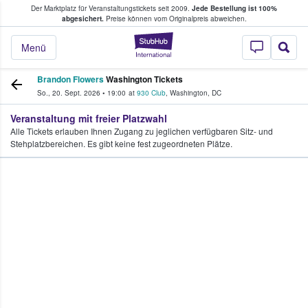
Der Marktplatz für Veranstaltungstickets seit 2009.
Jede Bestellung ist 100%
ans Tickets kaufen & verkaufen
abgesichert.
Preise können vom Originalpreis abweichen.
StubHub - Wo Fans
Menü
Brandon Flowers
Washington Tickets
So., 20. Sept. 2026
•
19:00
at
930 Club
,
Washington
,
DC
Veranstaltung mit freier Platzwahl
Alle Tickets erlauben Ihnen Zugang zu jeglichen verfügbaren Sitz- und
Stehplatzbereichen. Es gibt keine fest zugeordneten Plätze.