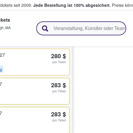
tickets seit 2009.
Jede Bestellung ist 100% abgesichert.
Preise könn
ckets
en & verkaufen
gh
,
MA
327
280 $
pro Ticket
ng
7
283 $
pro Ticket
7
283 $
pro Ticket