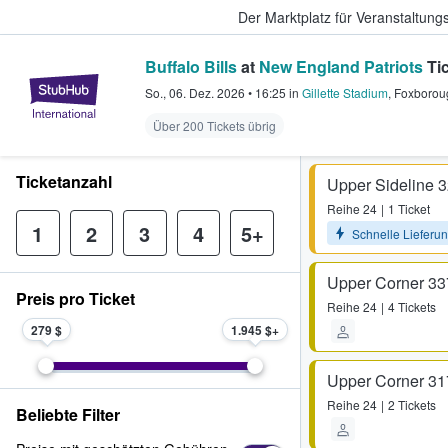
Der Marktplatz für Veranstaltungs
Buffalo Bills
at
New England Patriots
Ti
StubHub - Wo Fans Tickets kauf
So., 06. Dez. 2026
•
16:25
in
Gillette Stadium
,
Foxborou
Über 200 Tickets übrig
Ticketanzahl
Upper Sideline 
Reihe
24
1 Ticket
1
2
3
4
5+
Schnelle Lieferu
Upper Corner 33
Preis pro Ticket
Reihe
24
4 Tickets
279 $
1.945 $
Upper Corner 31
Reihe
24
2 Tickets
Beliebte Filter