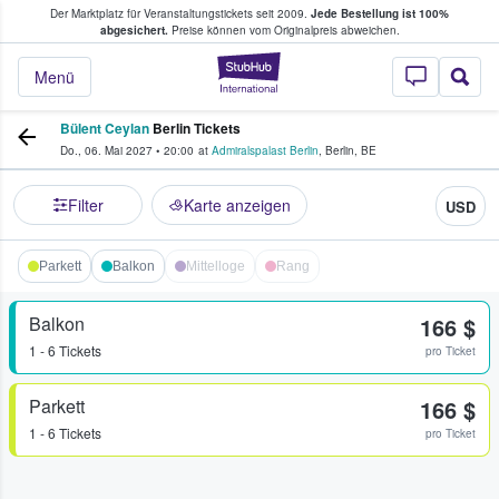
Der Marktplatz für Veranstaltungstickets seit 2009.
Jede Bestellung ist 100%
ans Tickets kaufen & verkaufen
abgesichert.
Preise können vom Originalpreis abweichen.
StubHub - Wo Fans
Menü
Bülent Ceylan
Berlin Tickets
Do., 06. Mai 2027
•
20:00
at
Admiralspalast Berlin
,
Berlin
,
BE
Filter
Karte anzeigen
USD
Parkett
Balkon
Mittelloge
Rang
Balkon
166 $
1 - 6 Tickets
pro Ticket
Parkett
166 $
1 - 6 Tickets
pro Ticket