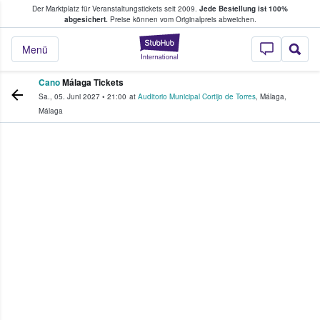
Der Marktplatz für Veranstaltungstickets seit 2009.
Jede Bestellung ist 100%
ans Tickets kaufen & verkaufen
abgesichert.
Preise können vom Originalpreis abweichen.
StubHub - Wo Fans
Menü
Cano
Málaga Tickets
Sa., 05. Juni 2027
•
21:00
at
Auditorio Municipal Cortijo de Torres
,
Málaga
,
Málaga