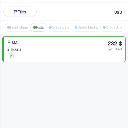
Filter
USD
Front Stage
Pista
Grada Baja
Grada Media
Grada Alta
Pista
232 $
2 Tickets
pro Ticket