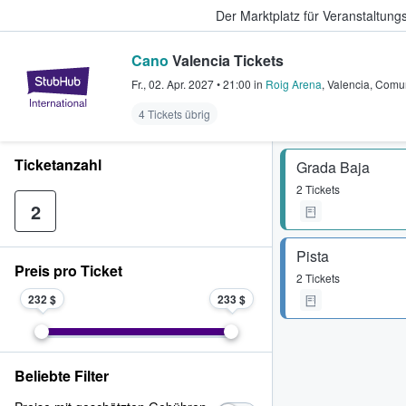
Der Marktplatz für Veranstaltungs
Cano
Valencia Tickets
StubHub - Wo Fans Tickets kauf
Fr., 02. Apr. 2027
•
21:00
in
Roig Arena
,
Valencia
,
Comun
4 Tickets übrig
Ticketanzahl
Grada Baja
2 Tickets
2
Pista
Preis pro Ticket
2 Tickets
232 $
233 $
Beliebte Filter