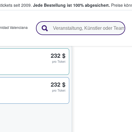
tickets seit 2009.
Jede Bestellung ist 100% abgesichert.
Preise könn
en & verkaufen
idad Valenciana
232 $
pro Ticket
232 $
pro Ticket