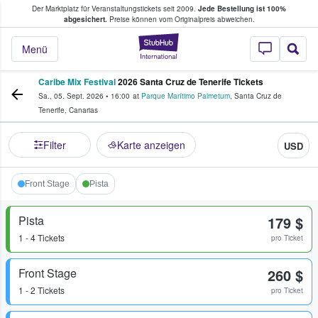
Der Marktplatz für Veranstaltungstickets seit 2009.
Jede Bestellung ist 100%
ans Tickets kaufen & verkaufen
abgesichert.
Preise können vom Originalpreis abweichen.
StubHub - Wo Fans
Menü
Caribe Mix Festival
2026 Santa Cruz de Tenerife Tickets
Sa., 05. Sept. 2026
•
16:00
at
Parque Marítimo Palmetum
,
Santa Cruz de
Tenerife
,
Canarias
Filter
Karte anzeigen
USD
Front Stage
Pista
Pista
179 $
1 - 4 Tickets
pro Ticket
Front Stage
260 $
1 - 2 Tickets
pro Ticket