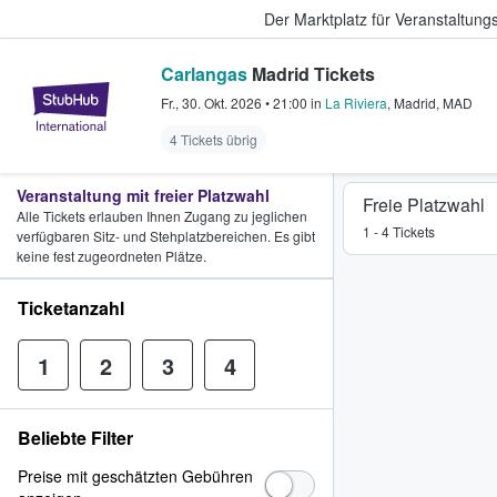
Der Marktplatz für Veranstaltungs
Carlangas
Madrid Tickets
StubHub - Wo Fans Tickets kauf
Fr., 30. Okt. 2026
•
21:00
in
La Riviera
,
Madrid
,
MAD
4 Tickets übrig
Veranstaltung mit freier Platzwahl
Freie Platzwahl
Alle Tickets erlauben Ihnen Zugang zu jeglichen
1 - 4 Tickets
verfügbaren Sitz- und Stehplatzbereichen. Es gibt
keine fest zugeordneten Plätze.
Ticketanzahl
1
2
3
4
Beliebte Filter
Preise mit geschätzten Gebühren