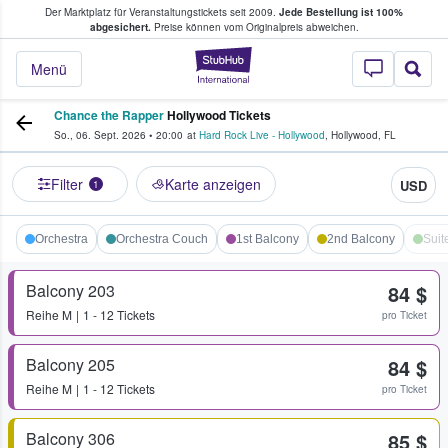
Der Marktplatz für Veranstaltungstickets seit 2009.
Jede Bestellung ist 100%
ans Tickets kaufen & verkaufen
abgesichert.
Preise können vom Originalpreis abweichen.
StubHub - Wo Fans
Menü
Chance the Rapper
Hollywood Tickets
So., 06. Sept. 2026
•
20:00
at
Hard Rock Live - Hollywood
,
Hollywood
,
FL
Filter
Karte anzeigen
USD
1
Orchestra
Orchestra Couch
1st Balcony
2nd Balcony
Suit
Balcony 203
84 $
Reihe
M
1 - 12 Tickets
pro Ticket
Balcony 205
84 $
Reihe
M
1 - 12 Tickets
pro Ticket
Balcony 306
85 $