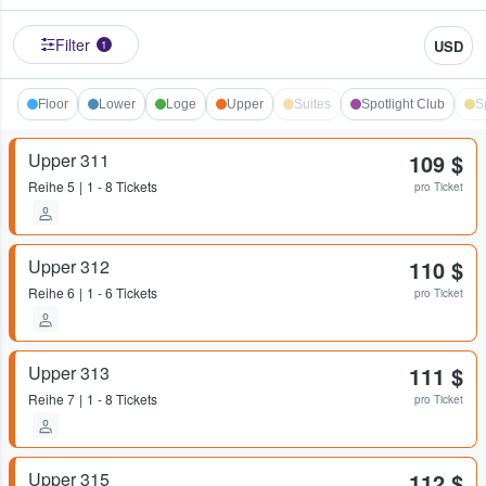
Filter
USD
1
Floor
Lower
Loge
Upper
Suites
Spotlight Club
S
Upper 311
109 $
Reihe
5
1 - 8 Tickets
pro Ticket
Upper 312
110 $
Reihe
6
1 - 6 Tickets
pro Ticket
Upper 313
111 $
Reihe
7
1 - 8 Tickets
pro Ticket
Upper 315
112 $