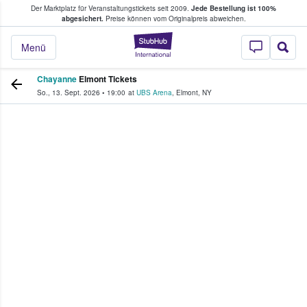
Der Marktplatz für Veranstaltungstickets seit 2009.
Jede Bestellung ist 100%
ans Tickets kaufen & verkaufen
abgesichert.
Preise können vom Originalpreis abweichen.
StubHub - Wo Fans
Menü
Chayanne
Elmont Tickets
So., 13. Sept. 2026
•
19:00
at
UBS Arena
,
Elmont
,
NY