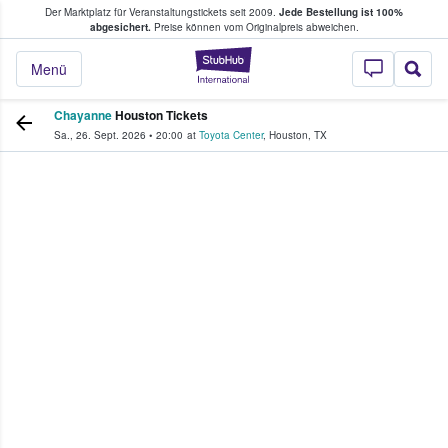
Der Marktplatz für Veranstaltungstickets seit 2009.
Jede Bestellung ist 100%
ans Tickets kaufen & verkaufen
abgesichert.
Preise können vom Originalpreis abweichen.
StubHub - Wo Fans
Menü
Chayanne
Houston Tickets
Sa., 26. Sept. 2026
•
20:00
at
Toyota Center
,
Houston
,
TX