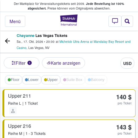
Der Marktplatz für Veranstaltungstickets seit 2009.
Jede Bestellung ist 100%
ans Tickets kaufen & verkaufen
abgesichert.
Preise können vom Originalpreis abweichen.
StubHub - Wo Fans
Menü
Chayanne
Las Vegas Tickets
Sa., 17. Okt. 2026
•
20:00
at
Michelob Ultra Arena at Mandalay Bay Resort and
Casino
,
Las Vegas
,
NV
Filter
Karte anzeigen
USD
1
Floor
Lower
Upper
Suite Box
Balcony
Upper 211
140 $
Reihe
L
1 Ticket
pro Ticket
Upper 216
143 $
Reihe
M
1 - 3 Tickets
pro Ticket