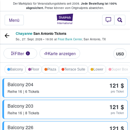
Der Marktplatz für Veranstaltungstickets seit 2009.
Jede Bestellung ist 100%
ans Tickets kaufen & verkaufen
abgesichert.
Preise können vom Originalpreis abweichen.
StubHub - Wo Fans
Menü
Chayanne
San Antonio Tickets
So., 27. Sept. 2026
•
19:00
at
Frost Bank Center
,
San Antonio
,
TX
Filter
Karte anzeigen
USD
1
Balcony
Floor
Plaza
Terrace Suite
Lower
Super Box
Balcony 204
121 $
Reihe
16
6 Tickets
pro Ticket
Balcony 203
121 $
Reihe
16
8 Tickets
pro Ticket
Balcony 226
121 $