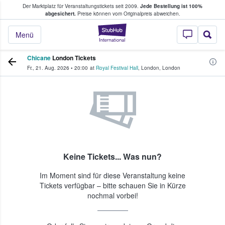
Der Marktplatz für Veranstaltungstickets seit 2009.
Jede Bestellung ist 100%
ans Tickets kaufen & verkaufen
abgesichert.
Preise können vom Originalpreis abweichen.
StubHub - Wo Fans
Menü
Chicane
London Tickets
Fr., 21. Aug. 2026
•
20:00
at
Royal Festival Hall
,
London
,
London
Keine Tickets... Was nun?
Im Moment sind für diese Veranstaltung keine
Tickets verfügbar – bitte schauen Sie in Kürze
nochmal vorbei!