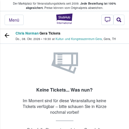
Der Marktplatz für Veranstaltungstickets seit 2009.
Jede Bestellung ist 100%
ans Tickets kaufen & verkaufen
abgesichert.
Preise können vom Originalpreis abweichen.
StubHub - Wo Fans
Menü
Chris Norman
Gera Tickets
Do., 08. Okt. 2026
•
19:30
at
Kultur- und Kongresszentrum Gera
,
Gera
,
TH
Keine Tickets... Was nun?
Im Moment sind für diese Veranstaltung keine
Tickets verfügbar – bitte schauen Sie in Kürze
nochmal vorbei!