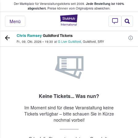
Der Marktplatz für Veranstaltungstickets seit 2009.
Jede Bestellung ist 100%
ans Tickets kaufen & verkaufen
abgesichert.
Preise können vom Originalpreis abweichen.
StubHub - Wo Fans
Menü
Chris Ramsey
Guildford Tickets
Fr., 09. Okt. 2026
•
19:30
at
G Live Guildford
,
Guildford
,
SRY
Keine Tickets... Was nun?
Im Moment sind für diese Veranstaltung keine
Tickets verfügbar – bitte schauen Sie in Kürze
nochmal vorbei!