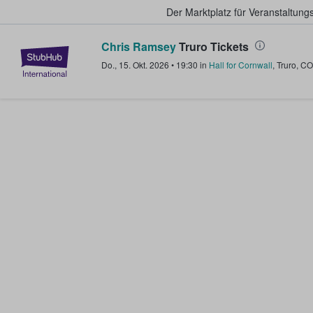
Der Marktplatz für Veranstaltungs
Chris Ramsey
Truro Tickets
StubHub - Wo Fans Tickets kauf
Do., 15. Okt. 2026
•
19:30
in
Hall for Cornwall
,
Truro
,
CO