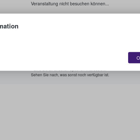
Veranstaltung nicht besuchen können...
Verkaufen Sie Ihre Tickets.
mation
Alle bevorstehenden Veranstaltungen anzeigen.
O
Sind Sie an anderen Optionen interessiert?
Sehen Sie nach, was sonst noch verfügbar ist.