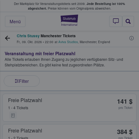
Der Marktplatz für Veranstaltungstickets seit 2009.
Jede Bestellung ist 100%
ans Tickets kaufen & verkaufen
abgesichert.
Preise können vom Originalpreis abweichen.
StubHub - Wo Fans
Menü
Chris Stussy
Manchester Tickets
Fr., 09. Okt. 2026
•
22:00
at
Aviva Studios
,
Manchester
,
England
Veranstaltung mit freier Platzwahl
Alle Tickets erlauben Ihnen Zugang zu jeglichen verfügbaren Sitz- und
Stehplatzbereichen. Es gibt keine fest zugeordneten Plätze.
Filter
Freie Platzwahl
141 $
1 - 4 Tickets
pro Ticket
Freie Platzwahl
384 $
1 - 2 Tickets
pro Ticket