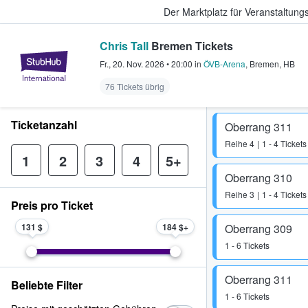
Der Marktplatz für Veranstaltungs
Chris Tall
Bremen Tickets
StubHub - Wo Fans Tickets kauf
Fr., 20. Nov. 2026
•
20:00
in
ÖVB-Arena
,
Bremen
,
HB
76 Tickets übrig
Ticketanzahl
Oberrang 311
Reihe
4
1 - 4 Tickets
1
2
3
4
5+
Oberrang 310
Reihe
3
1 - 4 Tickets
Preis pro Ticket
131 $
184 $
Oberrang 309
1 - 6 Tickets
Oberrang 311
Beliebte Filter
1 - 6 Tickets