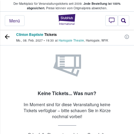
Der Marktplatz für Veranstaltungstickets seit 2009.
Jede Bestellung ist 100%
ans Tickets kaufen & verkaufen
abgesichert.
Preise können vom Originalpreis abweichen.
StubHub - Wo Fans
Menü
Clinton Baptiste
Tickets
Mo., 08. Feb. 2027
•
19:30
at
Harrogate Theatre
,
Harrogate
,
WYK
Keine Tickets... Was nun?
Im Moment sind für diese Veranstaltung keine
Tickets verfügbar – bitte schauen Sie in Kürze
nochmal vorbei!