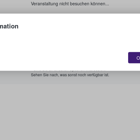
Veranstaltung nicht besuchen können...
Verkaufen Sie Ihre Tickets.
mation
Alle bevorstehenden Veranstaltungen anzeigen.
O
Sind Sie an anderen Optionen interessiert?
Sehen Sie nach, was sonst noch verfügbar ist.