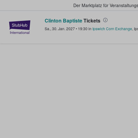
Der Marktplatz für Veranstaltungs
Clinton Baptiste
Tickets
StubHub - Wo Fans Tickets kauf
Sa., 30. Jan. 2027
•
19:30
in
Ipswich Corn Exchange
,
Ip