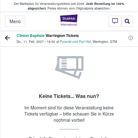
Der Marktplatz für Veranstaltungstickets seit 2009.
Jede Bestellung ist 100%
ans Tickets kaufen & verkaufen
abgesichert.
Preise können vom Originalpreis abweichen.
StubHub - Wo Fans
Menü
Clinton Baptiste
Warrington Tickets
Do., 11. Feb. 2027
•
19:30
at
Pyramid and Parr Hall
,
Warrington
,
GTM
Keine Tickets... Was nun?
Im Moment sind für diese Veranstaltung keine
Tickets verfügbar – bitte schauen Sie in Kürze
nochmal vorbei!