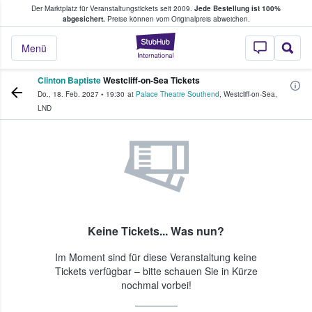
Der Marktplatz für Veranstaltungstickets seit 2009.
Jede Bestellung ist 100%
ans Tickets kaufen & verkaufen
abgesichert.
Preise können vom Originalpreis abweichen.
StubHub - Wo Fans
Menü
Clinton Baptiste
Westcliff-on-Sea Tickets
Do., 18. Feb. 2027
•
19:30
at
Palace Theatre Southend
,
Westcliff-on-Sea
,
LND
Keine Tickets... Was nun?
Im Moment sind für diese Veranstaltung keine
Tickets verfügbar – bitte schauen Sie in Kürze
nochmal vorbei!