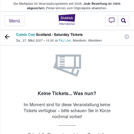
Der Marktplatz für Veranstaltungstickets seit 2009.
Jede Bestellung ist 100%
ans Tickets kaufen & verkaufen
abgesichert.
Preise können vom Originalpreis abweichen.
StubHub - Wo Fans
Menü
Comic Con
Scotland - Saturday Tickets
Sa., 27. März 2027
•
10:00
at
P&J Live
,
Aberdeen
,
Aberdeen
Keine Tickets... Was nun?
Im Moment sind für diese Veranstaltung keine
Tickets verfügbar – bitte schauen Sie in Kürze
nochmal vorbei!