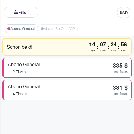
Filter
USD
Abono General
Abono Be Cool VIP
14
07
24
56
:
:
:
Schon bald!
days
hours
min
sec
Abono General
335 $
1 - 2 Tickets
pro Ticket
Abono General
381 $
1 - 4 Tickets
pro Ticket