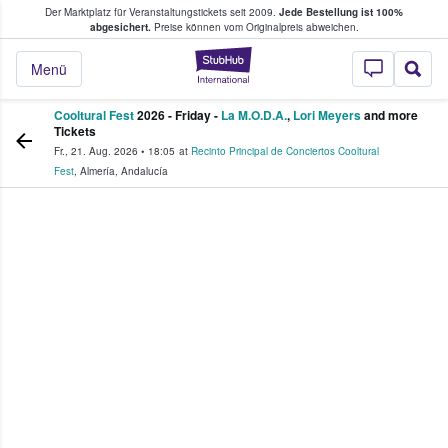
Der Marktplatz für Veranstaltungstickets seit 2009.
Jede Bestellung ist 100%
ans Tickets kaufen & verkaufen
abgesichert.
Preise können vom Originalpreis abweichen.
StubHub - Wo Fans
Menü
Cooltural Fest
2026 - Friday -
La M.O.D.A.
,
Lori Meyers
and more
Tickets
Fr., 21. Aug. 2026
•
18:05
at
Recinto Principal de Conciertos Cooltural
Fest
,
Almería
,
Andalucía