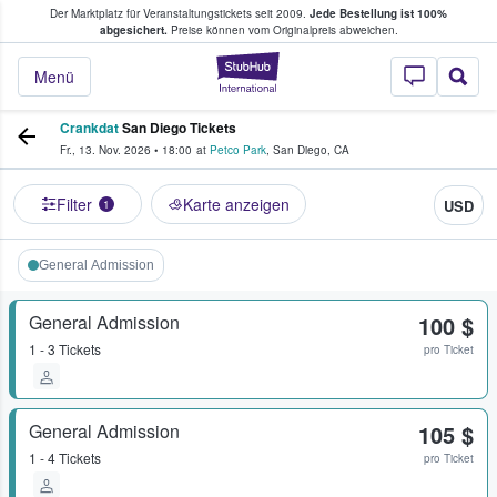
Der Marktplatz für Veranstaltungstickets seit 2009.
Jede Bestellung ist 100%
ans Tickets kaufen & verkaufen
abgesichert.
Preise können vom Originalpreis abweichen.
StubHub - Wo Fans
Menü
Crankdat
San Diego Tickets
Fr., 13. Nov. 2026
•
18:00
at
Petco Park
,
San Diego
,
CA
Filter
Karte anzeigen
USD
1
General Admission
General Admission
100 $
1 - 3 Tickets
pro Ticket
General Admission
105 $
1 - 4 Tickets
pro Ticket