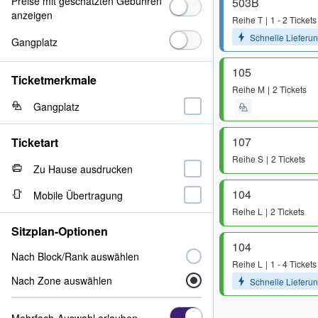
Preise mit geschätzten Gebühren
503B
anzeigen
Reihe
T
1 - 2 Tickets
Schnelle Lieferu
Gangplatz
105
Ticketmerkmale
Reihe
M
2 Tickets
Gangplatz
107
Ticketart
Reihe
S
2 Tickets
Zu Hause ausdrucken
104
Mobile Übertragung
Reihe
L
2 Tickets
Sitzplan-Optionen
104
Nach Block/Rank auswählen
Reihe
L
1 - 4 Tickets
Nach Zone auswählen
Schnelle Lieferu
Mehrfach-Auswahl erlauben