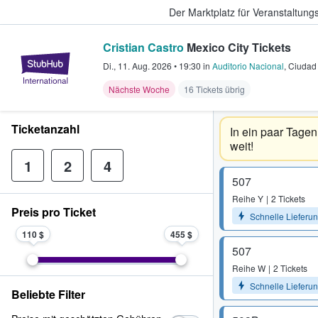
Der Marktplatz für Veranstaltungs
Cristian Castro
Mexico City Tickets
StubHub - Wo Fans Tickets kauf
Di., 11. Aug. 2026
•
19:30
in
Auditorio Nacional
,
Ciudad
Nächste Woche
16 Tickets übrig
Ticketanzahl
In ein paar Tagen 
weit!
1
2
4
507
Reihe
Y
2 Tickets
Preis pro Ticket
Schnelle Lieferu
110 $
455 $
507
Reihe
W
2 Tickets
Schnelle Lieferu
Beliebte Filter