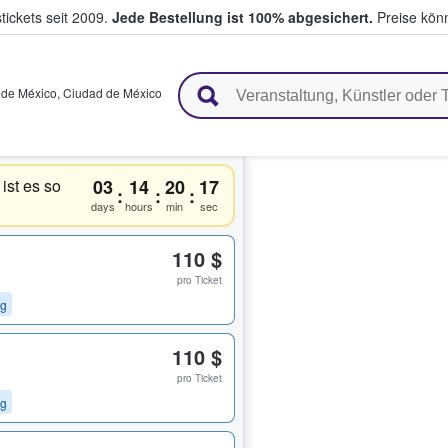
tickets seit 2009.
Jede Bestellung ist 100% abgesichert.
Preise könn
en & verkaufen
 de México
,
Ciudad de México
ist es so
03
14
20
17
:
:
:
days
hours
min
sec
110 $
pro Ticket
ng
110 $
pro Ticket
ng