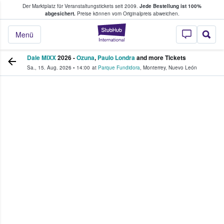
Der Marktplatz für Veranstaltungstickets seit 2009.
Jede Bestellung ist 100%
ans Tickets kaufen & verkaufen
abgesichert.
Preise können vom Originalpreis abweichen.
StubHub - Wo Fans
Menü
Dale MIXX
2026 -
Ozuna
,
Paulo Londra
and more Tickets
Sa., 15. Aug. 2026
•
14:00
at
Parque Fundidora
,
Monterrey
,
Nuevo León