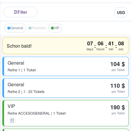
Filter
USD
General
Premium
VIP
07
06
41
08
:
:
:
Schon bald!
days
hours
min
sec
General
104 $
Reihe
1
1 Ticket
pro Ticket
General
110 $
Reihe
2
1 - 20 Tickets
pro Ticket
VIP
190 $
Reihe
ACCESOGENERAL
1 Ticket
pro Ticket